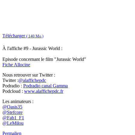
Télécharger
( 140 Mo )
À l'affiche #9 - Jurassic World :
Episode concernant le film "Jurassic World"
Fiche Allocine
Nous retrouver sur Twitter :
Twitter :
@alaffichepdc
Podradio :
Podradio canal Gamma
Podcloud :
www.alaffichepdc.fr
Les animateurs :
@Oasis35
@Stefcore
@Fab1_F1
@LeMilou
Permalien