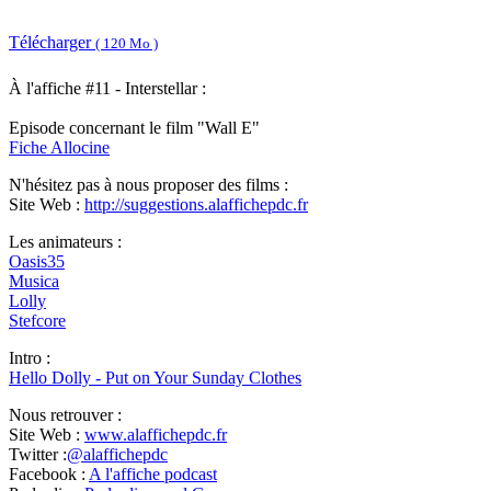
Télécharger
( 120 Mo )
À l'affiche #11 - Interstellar :
Episode concernant le film "Wall E"
Fiche Allocine
N'hésitez pas à nous proposer des films :
Site Web :
http://suggestions.alaffichepdc.fr
Les animateurs :
Oasis35
Musica
Lolly
Stefcore
Intro :
Hello Dolly - Put on Your Sunday Clothes
Nous retrouver :
Site Web :
www.alaffichepdc.fr
Twitter :
@alaffichepdc
Facebook :
A l'affiche podcast