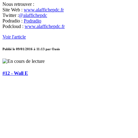
Nous retrouver :
Site Web :
www.alaffichepdc.fr
Twitter :
@alaffichepdc
Podradio :
Podradio
Podcloud :
www.alaffichepdc.fr
Voir l'article
Publié le
09/01/2016 à 11:13
par
Oasis
#12 - Wall E