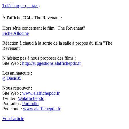
Télécharger
( 11 Mo )
À l'affiche #C4 - The Revenant :
Hors série concernant le film "The Revenant"
Fiche Allocine
Réaction à chaud à la sortie de la salle à propos du film "The
Revenant"
N'hésitez pas à nous proposer des films :
Site Web :
http://suggestions.alaffichepdc.fr
Les animateurs :
@Oasis35
Nous retrouver :
Site Web :
www.alaffichepdc.fr
Twitter :
@alaffichepdc
Podradio :
Podradio
Podcloud :
www.alaffichepdc.fr
Voir l'article