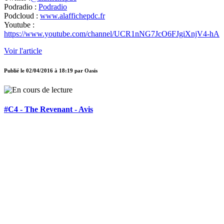
Podradio :
Podradio
Podcloud :
www.alaffichepdc.fr
Youtube :
https://www.youtube.com/channel/UCR1nNG7JcO6FJgiXnjV4-hA
Voir l'article
Publié le
02/04/2016 à 18:19
par
Oasis
#C4 - The Revenant - Avis