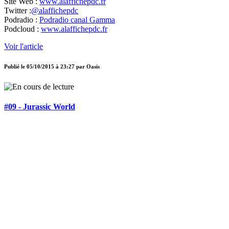
Site Web :
www.alaffichepdc.fr
Twitter :
@alaffichepdc
Podradio :
Podradio canal Gamma
Podcloud :
www.alaffichepdc.fr
Voir l'article
Publié le
05/10/2015 à 23:27
par
Oasis
#09 - Jurassic World