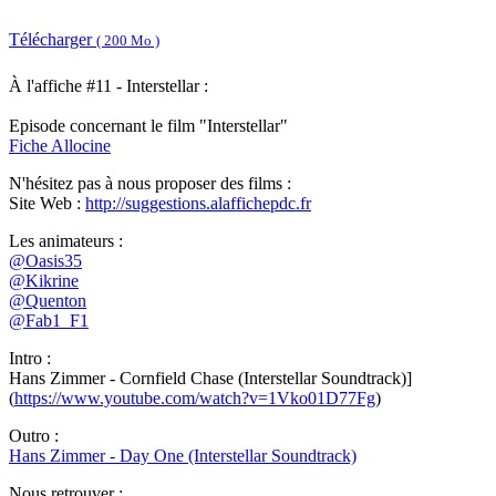
Télécharger
( 200 Mo )
À l'affiche #11 - Interstellar :
Episode concernant le film "Interstellar"
Fiche Allocine
N'hésitez pas à nous proposer des films :
Site Web :
http://suggestions.alaffichepdc.fr
Les animateurs :
@Oasis35
@Kikrine
@Quenton
@Fab1_F1
Intro :
Hans Zimmer - Cornfield Chase (Interstellar Soundtrack)]
(
https://www.youtube.com/watch?v=1Vko01D77Fg
)
Outro :
Hans Zimmer - Day One (Interstellar Soundtrack)
Nous retrouver :