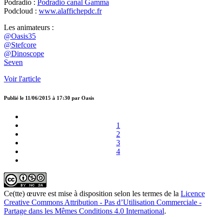
Podradio :
Podradio canal Gamma
Podcloud :
www.alaffichepdc.fr
Les animateurs :
@Oasis35
@Stefcore
@Dinoscope
Seven
Voir l'article
Publié le
11/06/2015 à 17:30
par
Oasis
1
2
3
4
Ce(tte) œuvre est mise à disposition selon les termes de la
Licence
Creative Commons Attribution - Pas d’Utilisation Commerciale -
Partage dans les Mêmes Conditions 4.0 International
.