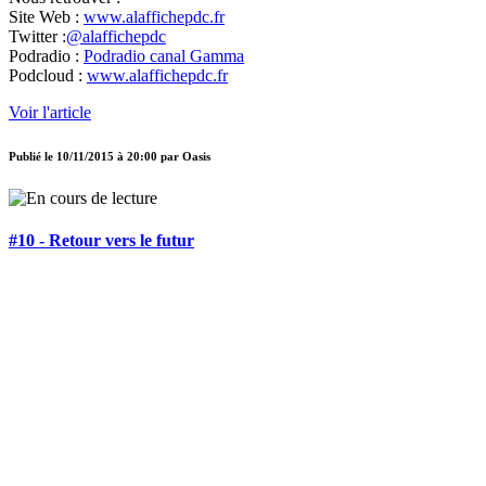
Site Web :
www.alaffichepdc.fr
Twitter :
@alaffichepdc
Podradio :
Podradio canal Gamma
Podcloud :
www.alaffichepdc.fr
Voir l'article
Publié le
10/11/2015 à 20:00
par
Oasis
#10 - Retour vers le futur