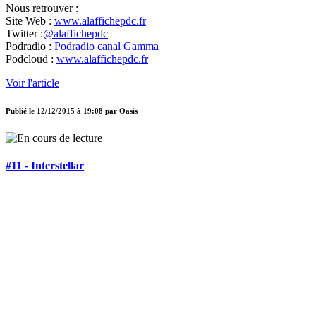
Nous retrouver :
Site Web :
www.alaffichepdc.fr
Twitter :
@alaffichepdc
Podradio :
Podradio canal Gamma
Podcloud :
www.alaffichepdc.fr
Voir l'article
Publié le
12/12/2015 à 19:08
par
Oasis
#11 - Interstellar